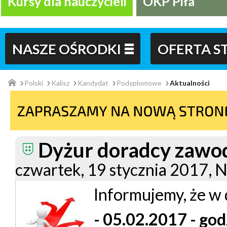
Kursy dla nauczycieli
OKP Piła
NASZE OŚRODKI
OFERTA 
Polski
Kalisz
Kandydat
Podyplomowe
Aktualności
Dyżur doradcy zaw
czwartek, 19 stycznia 2017, N
Informujemy, że w 
- 05.02.2017 - god