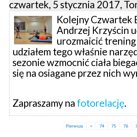
czwartek, 5 stycznia 2017, T
Kolejny Czwartek B
Andrzej Krzyścin ud
urozmaicić trening
udziałem tego właśnie narzę
sezonie wzmocnić ciała biega
się na osiagane przez nich wy
Zapraszamy na
fotorelację
.
Pierwsza
<
74
75
76