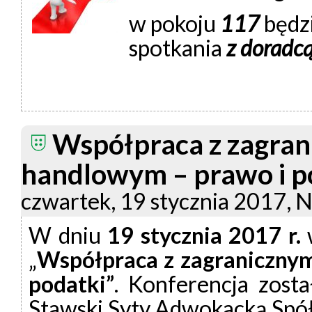
w pokoju
117
będz
spotkania
z doradc
Współpraca z zagra
handlowym – prawo i p
czwartek, 19 stycznia 2017, N
W dniu
19 stycznia 2017 r.
„
Współpraca z zagraniczny
podatki”
. Konferencja zost
Stawski Syty Adwokacką Spół